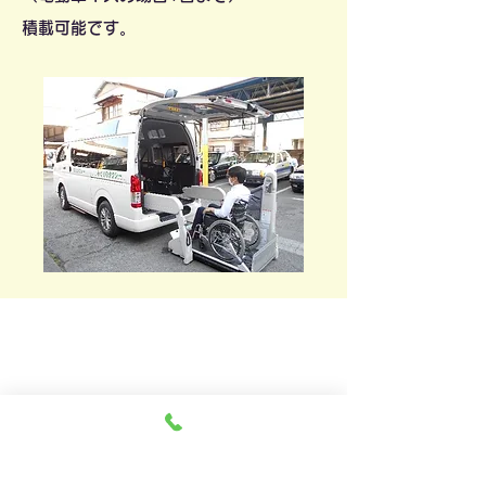
​積載可能です。
会社案内
社 名
小田原報徳自動車株式会社